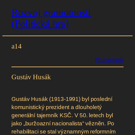
Rozvoj gramotnosti
Přeskočit
na
(Politická hra)
obsah
a14
Rozcestník
Gustáv Husák
Gustáv Husák (1913-1991) byl poslední
komunistický prezident a dlouholetý
generální tajemník KSČ. V 50. letech byl
jako „buržoazní nacionalista“ vězněn. Po
rehabilitaci se stal významným reformním