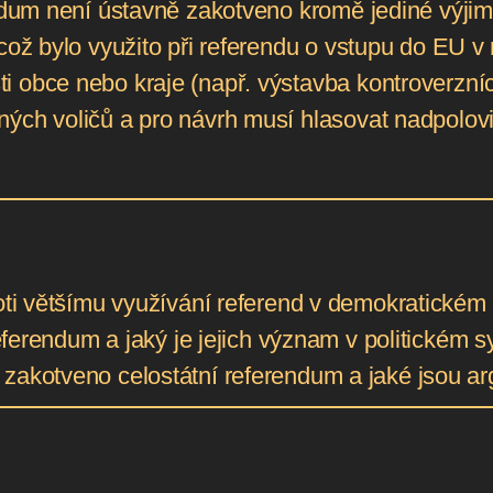
endum není ústavně zakotveno kromě jediné výjim
(což bylo využito při referendu o vstupu do EU 
 obce nebo kraje (např. výstavba kontroverzníc
ých voličů a pro návrh musí hlasovat nadpolovi
roti většímu využívání referend v demokratické
referendum a jaký je jejich význam v politickém 
zakotveno celostátní referendum a jaké jsou a