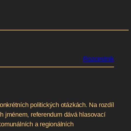
Rozcestník
krétních politických otázkách. Na rozdíl
jich jménem, referendum dává hlasovací
komunálních a regionálních