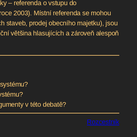
ky – referenda o vstupu do
v roce 2003). Místní referenda se mohou
h staveb, prodej obecního majetku), jsou
ční většina hlasujících a zároveň alespoň
m systému?
systému?
rgumenty v této debatě?
Rozcestník