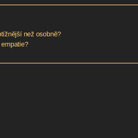
obtížnější než osobně?
í empatie?