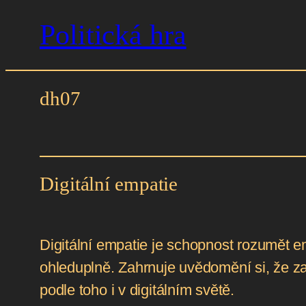
Politická hra
Přeskočit
na
obsah
dh07
Digitální empatie
Digitální empatie je schopnost rozumět em
ohleduplně. Zahrnuje uvědomění si, že za
podle toho i v digitálním světě.