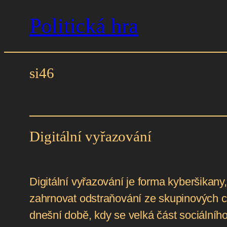
Politická hra
Přeskočit
na
obsah
si46
Digitální vyřazování
Digitální vyřazování je forma kyberšikany
zahrnovat odstraňování ze skupinových cha
dnešní době, kdy se velká část sociálního